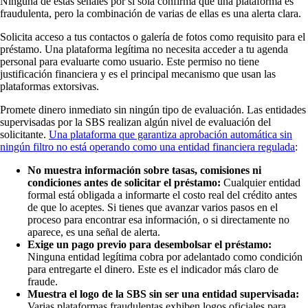
Ninguna de estas señales por sí sola confirma que una plataforma es
fraudulenta, pero la combinación de varias de ellas es una alerta clara.
Solicita acceso a tus contactos o galería de fotos como requisito para el
préstamo. Una plataforma legítima no necesita acceder a tu agenda
personal para evaluarte como usuario. Este permiso no tiene
justificación financiera y es el principal mecanismo que usan las
plataformas extorsivas.
Promete dinero inmediato sin ningún tipo de evaluación. Las entidades
supervisadas por la SBS realizan algún nivel de evaluación del
solicitante.
Una plataforma que garantiza aprobación automática sin
ningún filtro no está operando como una entidad financiera regulada
:
No muestra información sobre tasas, comisiones ni
condiciones antes de solicitar el préstamo:
Cualquier entidad
formal está obligada a informarte el costo real del crédito antes
de que lo aceptes. Si tienes que avanzar varios pasos en el
proceso para encontrar esa información, o si directamente no
aparece, es una señal de alerta.
Exige un pago previo para desembolsar el préstamo:
Ninguna entidad legítima cobra por adelantado como condición
para entregarte el dinero. Este es el indicador más claro de
fraude.
Muestra el logo de la SBS sin ser una entidad supervisada:
Varias plataformas fraudulentas exhiben logos oficiales para