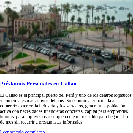
logísticos
l
blación
prender,
ar a fin